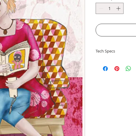
Tech Specs
Ansichtkaart op ca.
envelop nodig.
Postcard, on approx
no enveloppe need