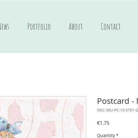
News
Portfolio
About
Contact
Postcard - 
SKU: SKU-PC-15-ST01-
Price
€1.75
Quantity
*