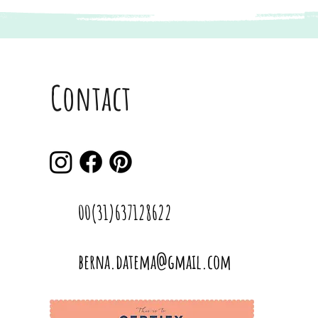
Contact
00(31)637128622
berna.datema@gmail.com