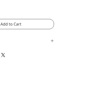
Add to Cart
 10x15 cm. Zwaar papier. Geen
. 10x15 cm, heavy weight paper,
ed.