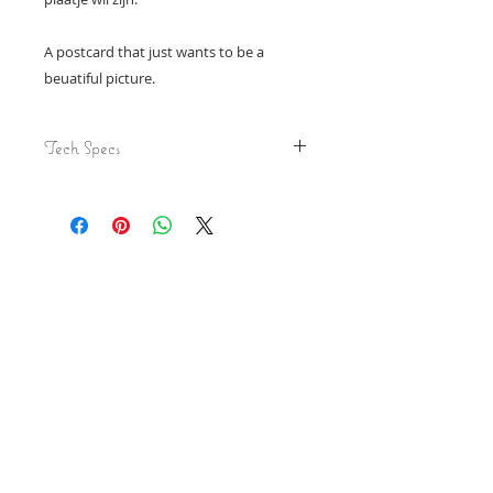
A postcard that just wants to be a
beuatiful picture.
Tech Specs
Ansichtkaart op ca. 10x15 cm.
Zwaar papier. Geen envelop nodig.
Postcard, on approx. 10x15 cm,
heavy weight paper, no enveloppe
needed.