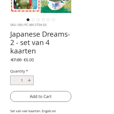
SKU: SKU-PC-MX-ST04-03
Japanese Dreams-
2 - set van 4
kaarten
Regular
Sale
 €7.00 
€6.00
Price
Price
Quantity
*
Add to Cart
Set van vier kaarten. Engels en