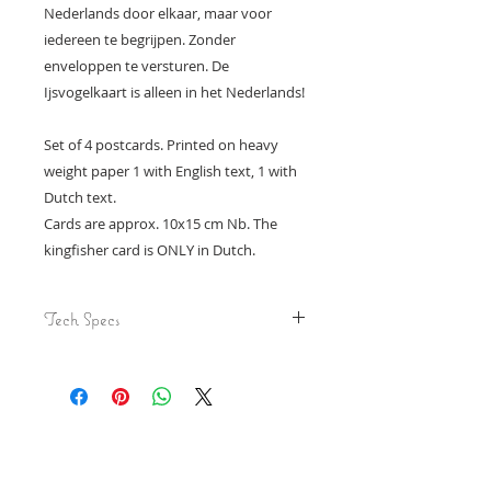
Nederlands door elkaar, maar voor
iedereen te begrijpen. Zonder
enveloppen te versturen. De
Ijsvogelkaart is alleen in het Nederlands!
Set of 4 postcards. Printed on heavy
weight paper 1 with English text, 1 with
Dutch text.
Cards are approx. 10x15 cm Nb. The
kingfisher card is ONLY in Dutch.
Tech Specs
4 ansichtkaarten op ca. 10x15 cm
Zwaar papier
4 postcards on approx. 10x15 cm
Heavy weight paper